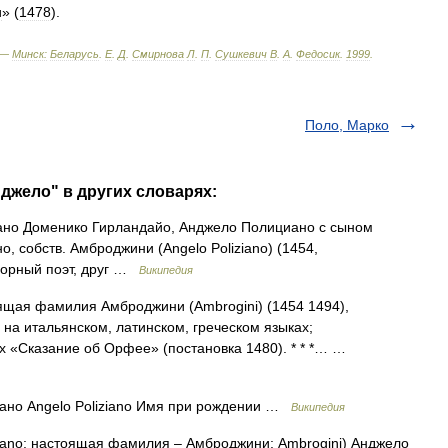
и
» (
1478
).
 —
Минск:
Беларусь
.
Е
.
Д
.
Смирнова
Л
.
П
.
Сушкевич
В
.
А
.
Федосик
.
1999
.
Поло, Марко
джело" в других словарях:
но Доменико Гирландайо, Анджело Полициано с сыном
 собств. Амброджини (Angelo Poliziano) (1454,
дворный поэт, друг …
Википедия
оящая фамилия Амброджини (Ambrogini) (1454 1494),
 на итальянском, латинском, греческом языках;
х «Сказание об Орфее» (постановка 1480). * * *… …
но Angelo Poliziano Имя при рождении …
Википедия
iano; настоящая фамилия ‒ Амброджини; Ambrogini) Анджело