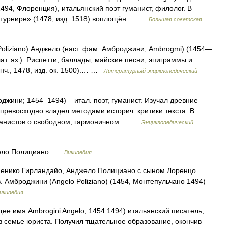
1494, Флоренция), итальянский поэт гуманист, филолог. В
о турнире» (1478, изд. 1518) воплощён… …
Большая советская
iziano) Анджело (наст. фам. Амброджини, Ambrogmi) (1454—
 лат. яз.). Риспетти, баллады, майские песни, эпиграммы и
нч., 1478, изд. ок. 1500).… …
Литературный энциклопедический
джини; 1454–1494) – итал. поэт, гуманист. Изучал древние
превосходно владел методами историч. критики текста. В
уманистов о свободном, гармоничном… …
Энциклопедический
жело Полициано …
Википедия
нико Гирландайо, Анджело Полициано с сыном Лоренцо
 Амброджини (Angelo Poliziano) (1454, Монтепульчано 1494)
икипедия
ее имя Ambrogini Angelo, 1454 1494) итальянский писатель,
о, в семье юриста. Получил тщательное образование, окончив