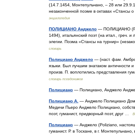
(14.7.1454, Монтепульчано, ‒ 28 или 29.9.
незаконченной поэме в октавах «Стансы 
энциклопедия
ПОЛИЦИАНО Анджело
— ПОЛИЦИАНО (Pol
1494), итальянский поэт (на итал., греч. и
элегии. Поэма «Стансы на турнир» (незако
словарь
Полициано Анджело
— (наст. фам. Амбро
языки. Был лучшим знатаком античности и 
произв. П. воплотились представления г
словарь псевдонимов
Полициано
— Полициано, Анджело Анд
Полициано А.
— Анджело Полициано Доме
Медичи Пьеро Анджело Полициано, собств.
поэт, гуманист, придворный поэт, друг …
В
Полициано
— Анджело (Poliziano, настоящ
гуманист. Р. в Тоскане, в г. Монтепульчан