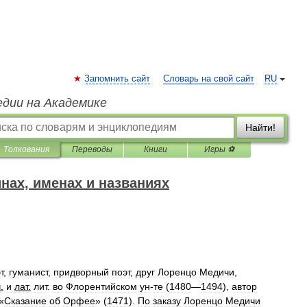
Запомнить сайт
Словарь на свой сайт
RU
едии на Академике
Найти!
Толкования
Переводы
Книги
Игры ⚽
нах, именах и названиях
т
,
гуманист
,
придворный
поэт
,
друг
Лоренцо
Медичи
,
ч
.
и
лат
.
лит
.
во
Флорентийском
ун
-
те
(
1480
—
1494
),
автор
«
Сказание
об
Орфее
» (
1471
).
По
заказу
Лоренцо
Медичи