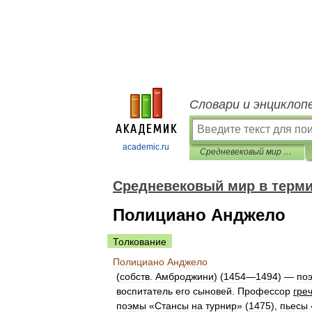
Словари и энциклоп
academic.ru
Средневековый мир в терминах, именах и названиях
Средневековый мир в терми
Полициано Анджело
Толкование
Полициано
Анджело
(
собств
.
Амброджини
) (
1454
—
1494
) —
поэ
воспитатель
его
сыновей
.
Профессор
гре
поэмы
«
Стансы
на
турнир
» (
1475
),
пьесы