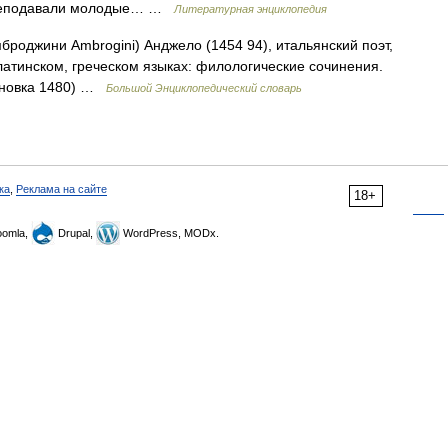
е преподавали молодые… …
Литературная энциклопедия
броджини Ambrogini) Анджело (1454 94), итальянский поэт,
латинском, греческом языках: филологические сочинения.
тановка 1480) …
Большой Энциклопедический словарь
ка
,
Реклама на сайте
18+
omla,
Drupal,
WordPress, MODx.