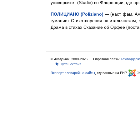
университет (Studie) во Флоренции, гд
ПОЛИЦИАНО (Poliziano)
— (наст. фам. Ам
гуманист. Стихотворения на итальянском, 
Драма в стихах Сказание об Орфее (пос
© Академик, 2000-2026
Обратная связь:
Техподдерж
👣 Путешествия
Экспорт словарей на сайты
, сделанные на PHP,
Jo