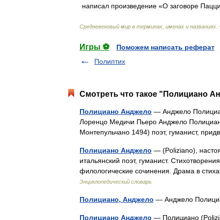
написал
произведение
«
О
заговоре
Пацц
Средневековый
мир
в
терминах
,
именах
и
названиях
.
Игры ⚽
Поможем написать реферат
Полиптих
Смотреть что такое "Полициано Ан
Полициано Анджело
— Анджело Полициа
Лоренцо Медичи Пьеро Анджело Полициано,
Монтепульчано 1494) поэт, гуманист, при
Полициано Анджело
— (Poliziano), наст
итальянский поэт, гуманист. Стихотворения
филологические сочинения. Драма в стиха
Энциклопедический словарь
Полициано, Анджело
— Анджело Полициа
Полициано Анджело
— Полициано (Poliz